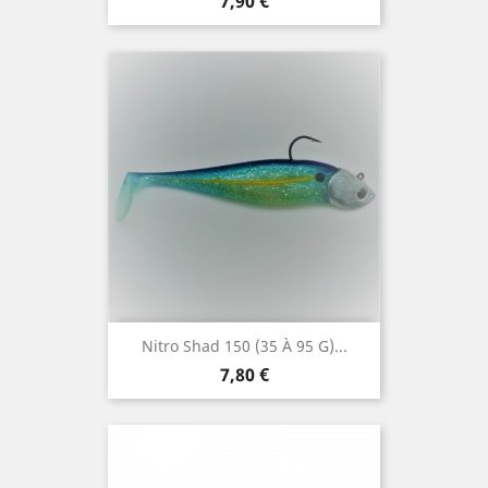
Prix
7,90 €
Nitro Shad 150 (35 À 95 G)...
Prix
7,80 €