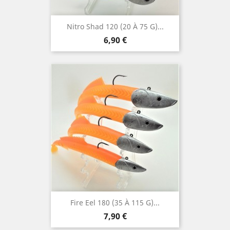
Nitro Shad 120 (20 À 75 G)...
Prix
6,90 €
Fire Eel 180 (35 À 115 G)...
Prix
7,90 €