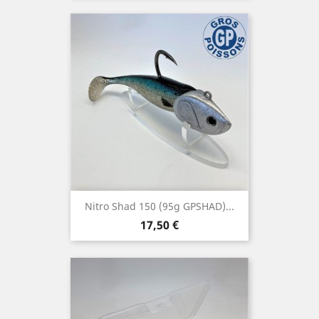
Nitro Shad 150 (95g GPSHAD)...
Prix
17,50 €