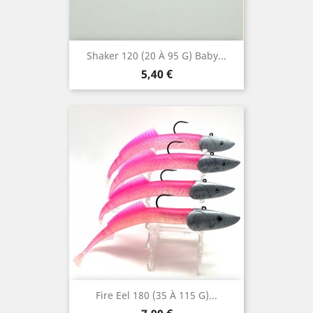
Shaker 120 (20 À 95 G) Baby...
Prix
5,40 €
Fire Eel 180 (35 À 115 G)...