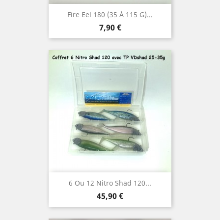
Fire Eel 180 (35 À 115 G)...
Prix
7,90 €
6 Ou 12 Nitro Shad 120...
Prix
45,90 €