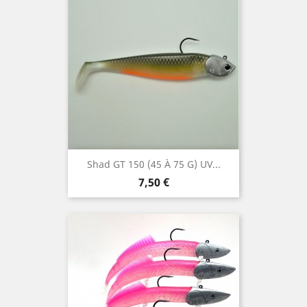
Shad GT 150 (45 À 75 G) UV...
Prix
7,50 €