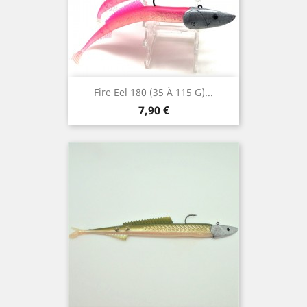
Fire Eel 180 (35 À 115 G)...
Prix
7,90 €