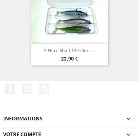
3 Nitro Shad 120 Illex :...
Prix
22,90 €
Facebook
YouTube
Instagram
INFORMATIONS

VOTRE COMPTE
