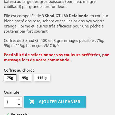
bateau au large des gros poissons (bar, lieu, maigre,
cabillaud) par grandes profondeurs.
Elle est composée de
3 Shad GT 180 Delalande
en couleur
blanc nacré dos rose, sahara et écailles or dos ayu ventre
orange. Forme et leurres très efficaces pour une pêche à
soutenir par fort courant.
Coffret de 3 Shad GT 180 en 3 grammages possible : 75g,
95g et 115g, hameçon VMC 6/0.
Possibilité
de sélectionner vos couleurs préférées, par
message lors de votre commande.
Coffret au choix :
75g
95g
115 g
Quantité

AJOUTER AU PANIER

En stock