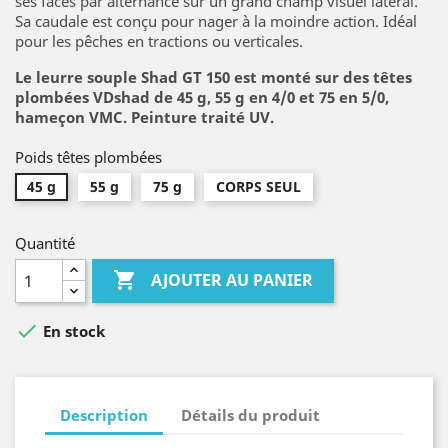
ses faces par alternance sur un grand champ visuel latéral.
Sa caudale est conçu pour nager à la moindre action. Idéal
pour les pêches en tractions ou verticales.
Le leurre souple Shad GT 150 est monté sur des têtes
plombées VDshad de 45 g, 55 g en 4/0 et 75 en 5/0,
hameçon VMC. Peinture traité UV.
Poids têtes plombées
45 g
55 g
75 g
CORPS SEUL
Quantité

AJOUTER AU PANIER

En stock
Description
Détails du produit