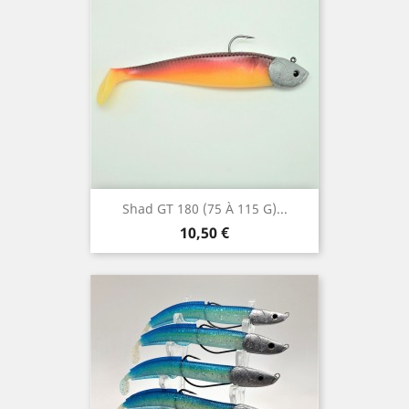
Shad GT 180 (75 À 115 G)...
Prix
10,50 €