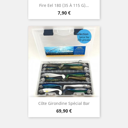
Fire Eel 180 (35 À 115 G)...
Prix
7,90 €
Côte Girondine Spécial Bar
Prix
69,90 €