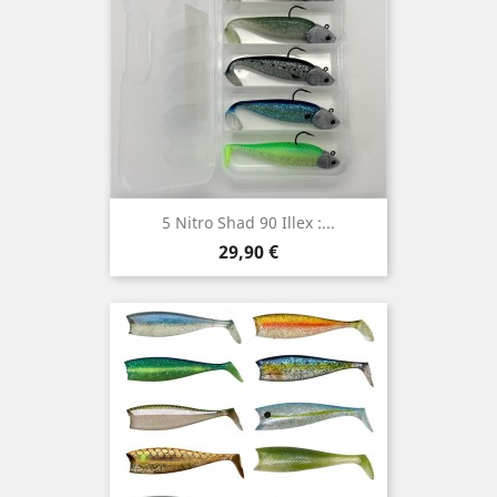
5 Nitro Shad 90 Illex :...
Prix
29,90 €