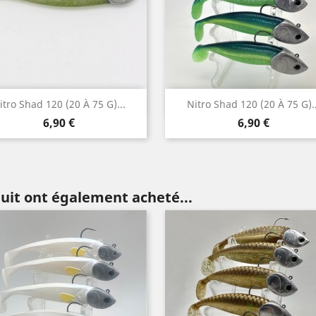
Aperçu rapide
Aperçu rapide


itro Shad 120 (20 À 75 G)...
Nitro Shad 120 (20 À 75 G)..
Prix
Prix
6,90 €
6,90 €
duit ont également acheté...