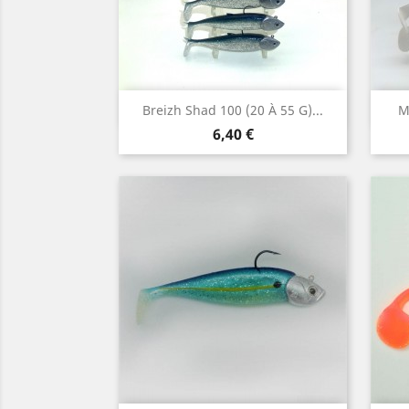
Aperçu rapide

Breizh Shad 100 (20 À 55 G)...
M
Prix
6,40 €