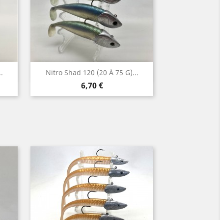
Aperçu rapide

.
Nitro Shad 120 (20 À 75 G)...
Prix
6,70 €