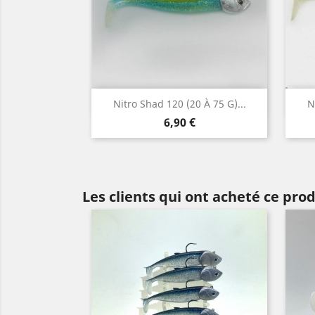
Aperçu rapide

Nitro Shad 120 (20 À 75 G)...
N
Prix
6,90 €
Les clients qui ont acheté ce pro