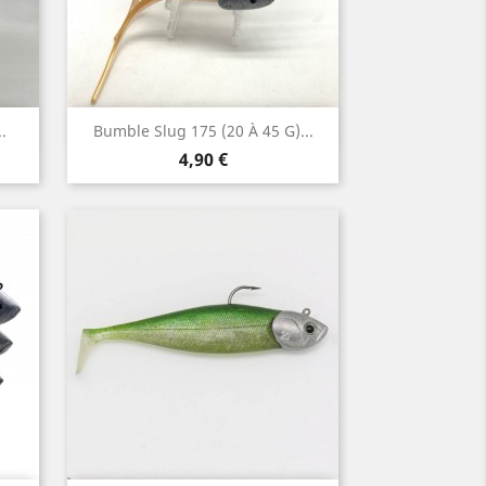
Aperçu rapide

.
Bumble Slug 175 (20 À 45 G)...
Prix
4,90 €