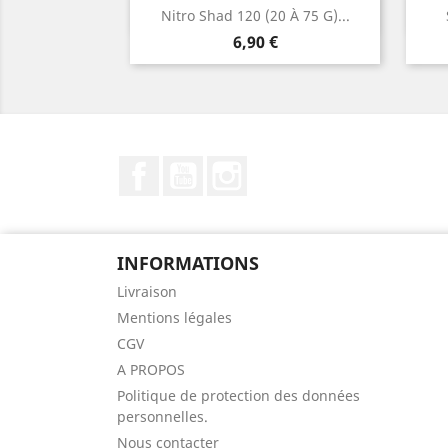
Aperçu rapide

Nitro Shad 120 (20 À 75 G)...
Prix
6,90 €
Facebook
YouTube
Instagram
INFORMATIONS
Livraison
Mentions légales
CGV
A PROPOS
Politique de protection des données
personnelles.
Nous contacter