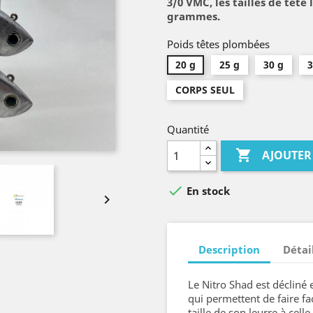
3/0 VMC, les tailles de tête 
grammes.
Poids têtes plombées
20 g
25 g
30 g
3
CORPS SEUL
Quantité

AJOUTER

En stock

Description
Détai
Le Nitro Shad est décliné 
qui permettent de faire fac
taille de son leurre à c