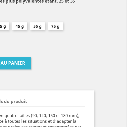
les plus polyvalentes étant, 25 et 35
5 g
45 g
55 g
75 g
 AU PANIER
ls du produit
en quatre tailles (90, 120, 150 et 180 mm),
e à toutes les situations et d’adapter la
elle des proies couramment consommées par