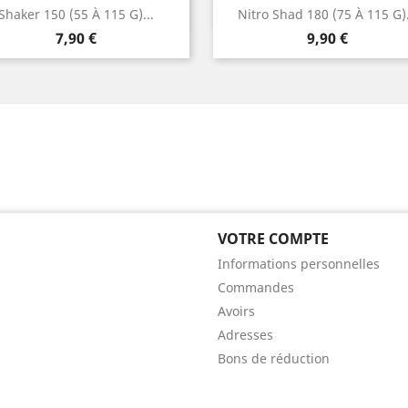
Aperçu rapide
Aperçu rapide


Shaker 150 (55 À 115 G)...
Nitro Shad 180 (75 À 115 G).
Prix
Prix
7,90 €
9,90 €
VOTRE COMPTE
Informations personnelles
Commandes
Avoirs
Adresses
Bons de réduction