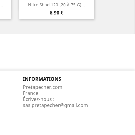
Aperçu rapide

..
Nitro Shad 120 (20 À 75 G)...
Prix
6,90 €
INFORMATIONS
Pretapecher.com
France
Écrivez-nous :
sas.pretapecher@gmail.com