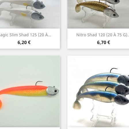
Aperçu rapide
Aperçu rapide


agic Slim Shad 125 (20 À...
Nitro Shad 120 (20 À 75 G)..
Prix
Prix
6,20 €
6,70 €