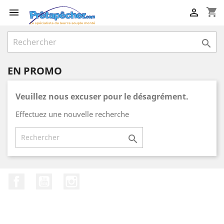
shopping_cart



EN PROMO
Veuillez nous excuser pour le désagrément.
Effectuez une nouvelle recherche

Facebook
YouTube
Instagram