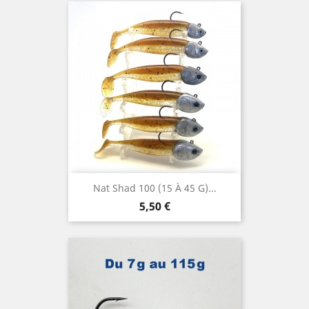
Nat Shad 100 (15 À 45 G)...
Prix
5,50 €