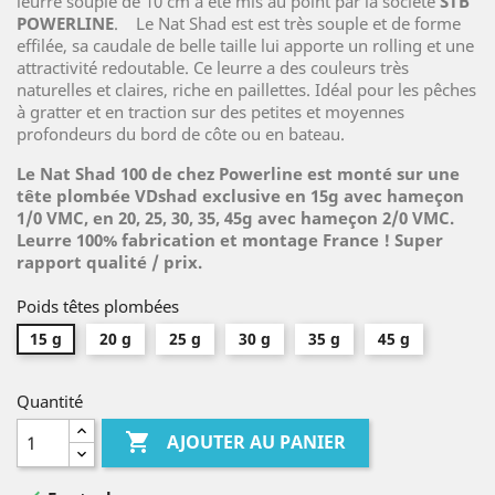
leurre souple de 10 cm a été mis au point par la société
STB
POWERLINE
. Le Nat Shad est est très souple et de forme
effilée, sa caudale de belle taille lui apporte un rolling et une
attractivité redoutable. Ce leurre a des couleurs très
naturelles et claires, riche en paillettes. Idéal pour les pêches
à gratter et en traction sur des petites et moyennes
profondeurs du bord de côte ou en bateau.
Le Nat Shad 100 de chez Powerline est monté sur une
tête plombée VDshad exclusive en 15g avec hameçon
1/0 VMC, en 20, 25, 30, 35, 45g avec hameçon 2/0 VMC.
Leurre 100% fabrication et montage France ! Super
rapport qualité / prix.
Poids têtes plombées
15 g
20 g
25 g
30 g
35 g
45 g
Quantité

AJOUTER AU PANIER