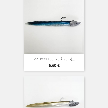
Majikeel 165 (25 À 95 G)...
Prix
6,60 €