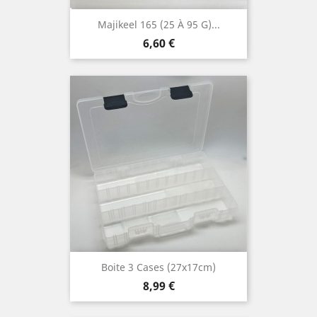
Majikeel 165 (25 À 95 G)...
Prix
6,60 €
Boite 3 Cases (27x17cm)
Prix
8,99 €