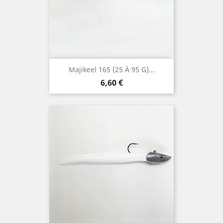
Majikeel 165 (25 À 95 G)...
Prix
6,60 €