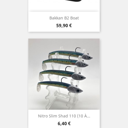
Bakkan B2 Boat
Prix
59,90 €
Nitro Slim Shad 110 (10 À...
Prix
6,40 €