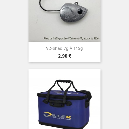
VD-Shad 7g À 115g
Prix
2,90 €