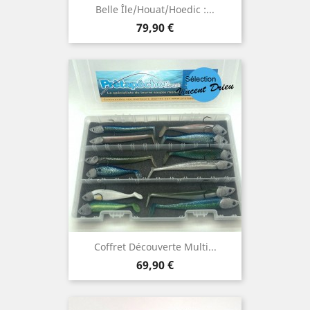
Belle Île/Houat/Hoedic :...
Prix
79,90 €
Coffret Découverte Multi...
Prix
69,90 €