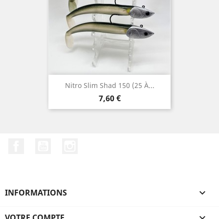
Nitro Slim Shad 150 (25 À...
Prix
7,60 €
Facebook
YouTube
Instagram
INFORMATIONS

VOTRE COMPTE
