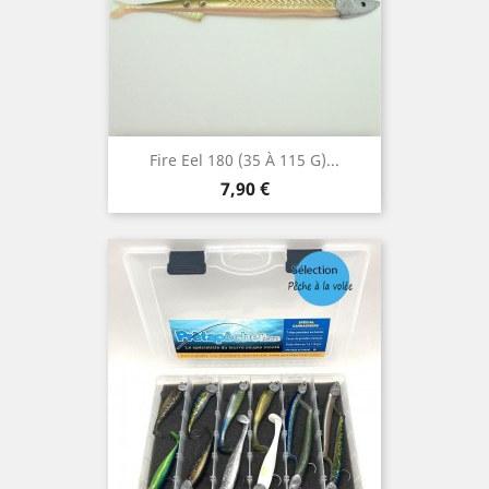
Fire Eel 180 (35 À 115 G)...
Prix
7,90 €