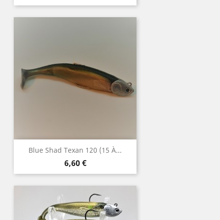
Blue Shad Texan 120 (15 À...
Prix
6,60 €