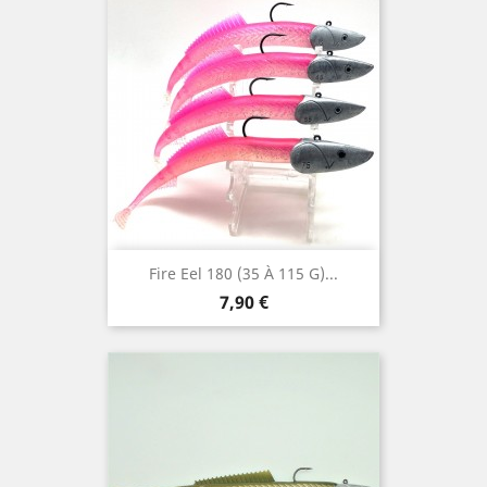
Fire Eel 180 (35 À 115 G)...
Prix
7,90 €