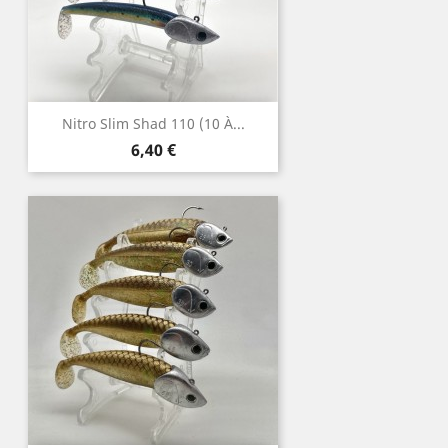
Nitro Slim Shad 110 (10 À...
Prix
6,40 €